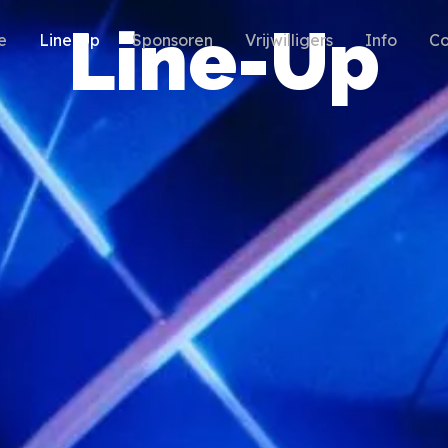
Line-Up
e
Line-Up
Sponsoren
Vrijwilligers
Info
Co