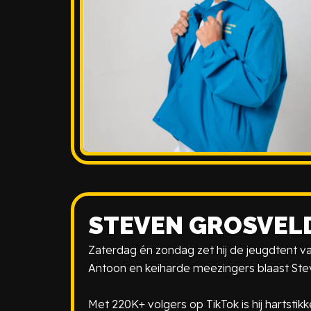
STEVEN GROSVEL
Zaterdag én zondag zet hij de jeugdtent va
Antoon
en keiharde meezingers blaast Steve
Met
220K+ volgers op TikTok
is hij hartsti