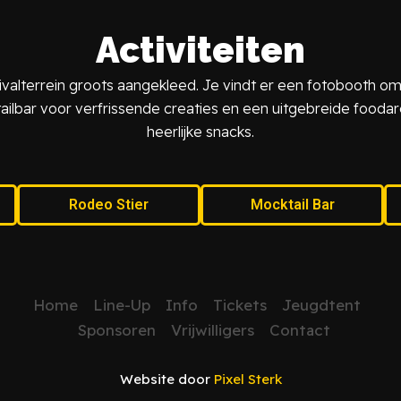
Activiteiten
valterrein groots aangekleed. Je vindt er een fotobooth o
ilbar voor verfrissende creaties en een uitgebreide foodar
heerlijke snacks.
Rodeo Stier
Mocktail Bar
Home
Line-Up
Info
Tickets
Jeugdtent
Sponsoren
Vrijwilligers
Contact
Website door
Pixel Sterk